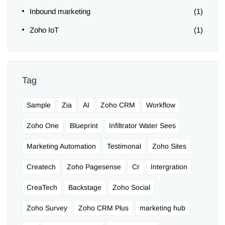
Inbound marketing
(1)
Zoho IoT
(1)
Tag
Sample
Zia
AI
Zoho CRM
Workflow
Zoho One
Blueprint
Infiltrator Water Sees
Marketing Automation
Testimonal
Zoho Sites
Createch
Zoho Pagesense
Cr
Intergration
CreaTech
Backstage
Zoho Social
Zoho Survey
Zoho CRM Plus
marketing hub