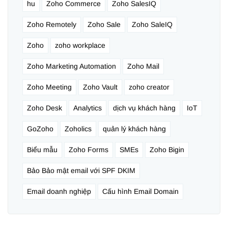
hu
Zoho Commerce
Zoho SalesIQ
Zoho Remotely
Zoho Sale
Zoho SaleIQ
Zoho
zoho workplace
Zoho Marketing Automation
Zoho Mail
Zoho Meeting
Zoho Vault
zoho creator
Zoho Desk
Analytics
dịch vụ khách hàng
IoT
GoZoho
Zoholics
quản lý khách hàng
Biểu mẫu
Zoho Forms
SMEs
Zoho Bigin
Bảo Bảo mật email với SPF DKIM
Email doanh nghiệp
Cấu hình Email Domain