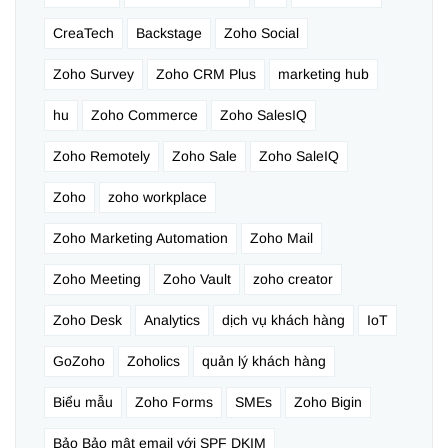
CreaTech
Backstage
Zoho Social
Zoho Survey
Zoho CRM Plus
marketing hub
hu
Zoho Commerce
Zoho SalesIQ
Zoho Remotely
Zoho Sale
Zoho SaleIQ
Zoho
zoho workplace
Zoho Marketing Automation
Zoho Mail
Zoho Meeting
Zoho Vault
zoho creator
Zoho Desk
Analytics
dịch vụ khách hàng
IoT
GoZoho
Zoholics
quản lý khách hàng
Biểu mẫu
Zoho Forms
SMEs
Zoho Bigin
Bảo Bảo mật email với SPF DKIM