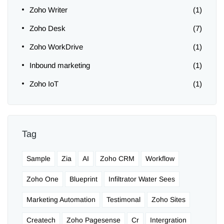
Zoho Writer
(1)
Zoho Desk
(7)
Zoho WorkDrive
(1)
Inbound marketing
(1)
Zoho IoT
(1)
Tag
Sample
Zia
AI
Zoho CRM
Workflow
Zoho One
Blueprint
Infiltrator Water Sees
Marketing Automation
Testimonal
Zoho Sites
Createch
Zoho Pagesense
Cr
Intergration